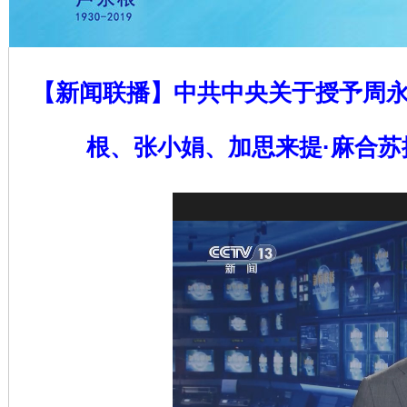
【新闻联播】中共中央关于授予周
根、张小娟、加思来提·麻合苏