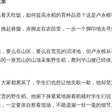
土里
天吃饭，如何提高水稻的育种品质？这是卢永根
起裤腿，赤脚走在农田里，一步一个脚印地去寻找
。
要么在山区，要么在荒芜的沼泽地，但卢永根从不
佛冈一座荒山的山顶采集野生稻，爬到半山腰已经体
家都累坏了，学生们也想让他先歇一歇，他却坚定
的野生稻。他俯下身紧紧地握着稻穗对学生们说：
，一定要亲自察看现场，不能遗漏一丝一毫的细节