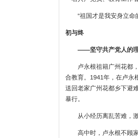
“祖国才是我安身立命的
初与终
——坚守共产党人的理
卢永根祖籍广州花都，1
合教育。1941年，在卢
送回老家广州花都乡下避
暴行。
从小经历离乱苦难，激
高中时，卢永根不顾家人