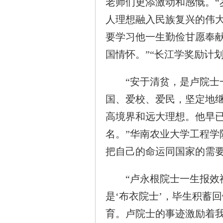
老师们更添激动和感慨。
人理想融入民族复兴的伟
要学习他一生勤俭甘愿奉
国情怀。”“长江学奖励计
“安于清贫，是卢院士一
国、爱校、爱民，坚定地继
高境界和远大理想。他早
名。”华南农业大学工程学
把自己的命运同国家的需
“卢永根院士一生报效祖
是‘布衣院士’，毕生积蓄
育。卢院士的事迹激励着