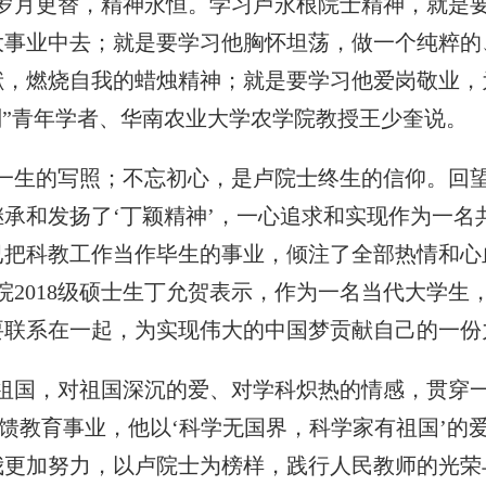
“岁月更替，精神永恒。学习卢永根院士精神，就是
大事业中去；就是要学习他胸怀坦荡，做一个纯粹的
献，燃烧自我的蜡烛精神；就是要学习他爱岗敬业，
划”青年学者、华南农业大学农学院教授王少奎说。
生的写照；不忘初心，是卢院士终生的信仰。回望
承和发扬了‘丁颖精神’，一心追求和实现作为一名
已把科教工作当作毕生的事业，倾注了全部热情和心
院2018级硕士生丁允贺表示，作为一名当代大学生
要联系在一起，为实现伟大的中国梦贡献自己的一份
国，对祖国深沉的爱、对学科炽热的情感，贯穿一
回馈教育事业，他以‘科学无国界，科学家有祖国’的
我更加努力，以卢院士为榜样，践行人民教师的光荣