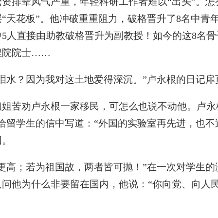
资排辈风气严重，年轻科研工作者难以“出头”。怎
“天花板”。他冲破重重阻力，破格晋升了8名中青年
中5人直接由助教破格晋升为副教授！如今的这8名
程院院士……
水？因为我对这土地爱得深沉。”卢永根的日记扉
苦劝卢永根一家移民，可怎么也说不动他。卢永根
给留学生的信中写道：“外国的实验室再先进，也不
国。
高；若为祖国故，两者皆可抛！”在一次对学生的
人问他为什么非要留在国内，他说：“你向党、向人